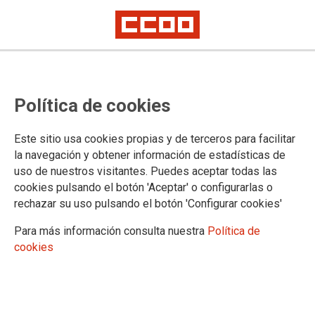
COOPERACIÓN SINDICAL INTERNACIONAL
Sindicalismo frente a la
Política de cookies
transformación digital del trabajo:
seminario internacional en Madrid
Este sitio usa cookies propias y de terceros para facilitar
la navegación y obtener información de estadísticas de
uso de nuestros visitantes. Puedes aceptar todas las
cookies pulsando el botón 'Aceptar' o configurarlas o
04/02/2026.
rechazar su uso pulsando el botón 'Configurar cookies'
TEMAS
Para más información consulta nuestra
Política de
Cooperación internacional
cookies