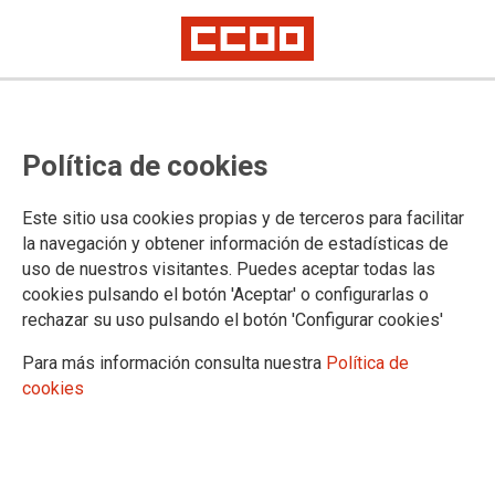
Un seminario jurídico organizado
Política de cookies
por la Fundación 1º de Mayo
recomienda una reforma profunda
Este sitio usa cookies propias y de terceros para facilitar
sobre el tiempo de trabajo
la navegación y obtener información de estadísticas de
uso de nuestros visitantes. Puedes aceptar todas las
cookies pulsando el botón 'Aceptar' o configurarlas o
La Fundación 1 de Mayo ha presentado en el Congreso de
rechazar su uso pulsando el botón 'Configurar cookies'
los Diputados las conclusiones de un seminario sobre la
jornada laboral en el que han participado más de 30
Para más información consulta nuestra
Política de
personas expertas, entre profesorado universitario,
cookies
profesionales de la abogacía laboralista, juristas y asesores
sindicales.
27/02/2026.