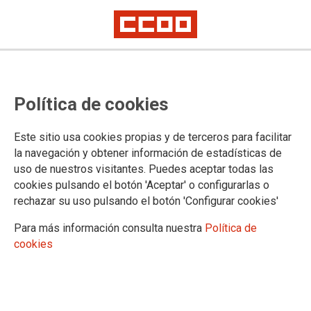
Publicado un nuevo dossier en PorExperiencia
Irán y el nuevo tablero global: un
Política de cookies
dossier para entender el conflicto
en Oriente Medio
Este sitio usa cookies propias y de terceros para facilitar
la navegación y obtener información de estadísticas de
uso de nuestros visitantes. Puedes aceptar todas las
La actual escalada de tensiones en Oriente Medio, con el
cookies pulsando el botón 'Aceptar' o configurarlas o
ataque a Irán como punto de inflexión, no es un episodio
rechazar su uso pulsando el botón 'Configurar cookies'
aislado, sino la expresión de un conflicto más amplio en el
Para más información consulta nuestra
Política de
que se entrecruzan intereses geopolíticos, energéticos y
cookies
económicos a escala global
20/04/2026.