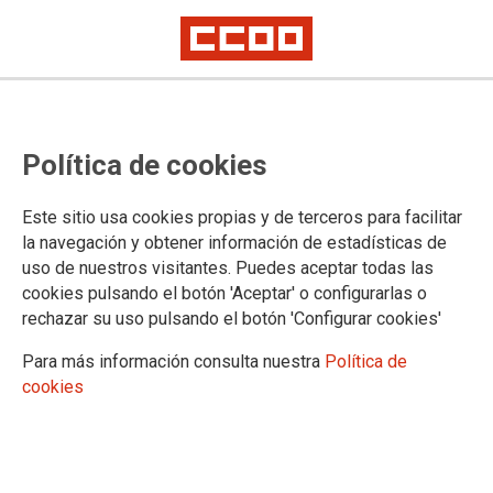
27 de abril de 1977
CCOO. ¡Ya somos legales!
Política de cookies
El 27 de abril de 1977, CCOO, junto con el resto de
Este sitio usa cookies propias y de terceros para facilitar
sindicatos, es legalizada en España. Antes ya lo habían sido
la navegación y obtener información de estadísticas de
los partidos políticos. Se cerraba con ello la larga etapa de la
uso de nuestros visitantes. Puedes aceptar todas las
dictadura y se volvía a retomar el camino de la democracia y
cookies pulsando el botón 'Aceptar' o configurarlas o
la libertad
rechazar su uso pulsando el botón 'Configurar cookies'
27/04/2026.
Para más información consulta nuestra
Política de
cookies
Sin embargo, el camino no fue fácil y
atrás quedaron los duros años de la
clandestinidad en los que los
trabajadores y trabajadoras y sus
líderes eran despedidos,