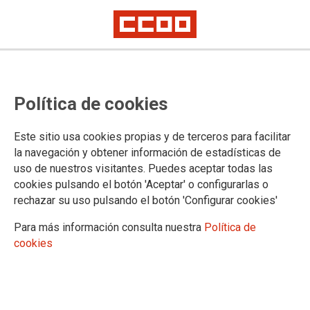
1976. ¡VIVA EL 1º DE MAYO!
Política de cookies
Hacía seis meses que había muerto Franco aquel 1º de
Este sitio usa cookies propias y de terceros para facilitar
Mayo. Sin embargo, las manifestaciones conmemorativas del
la navegación y obtener información de estadísticas de
Día Internacional del Trabajo fueron severamente reprimidas,
uso de nuestros visitantes. Puedes aceptar todas las
de la mano de Manuel Fraga Iribarne, a la sazón ministro de
cookies pulsando el botón 'Aceptar' o configurarlas o
Gobernación. Visualiza
1976. ¡Viva el 1º de Mayo!
,
videopíldora realizado por el Área de Memoria Histórica de la
rechazar su uso pulsando el botón 'Configurar cookies'
Fundación 1º de Mayo. Las imágenes pertenecen al Archivo
Para más información consulta nuestra
Política de
Historia del Trabajo (AHT) F1M.
cookies
30/04/2026.