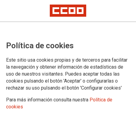
Un seminario analiza los servicios públicos en España
¿Cuáles son las perspectivas de
Política de cookies
futuro del Estado del Bienestar?
Este sitio usa cookies propias y de terceros para facilitar
la navegación y obtener información de estadísticas de
La Fundación 1º de Mayo organizará el próximo 4 de junio en
uso de nuestros visitantes. Puedes aceptar todas las
el Ateneo de Madrid una jornada en la que debatirá sobre el
cookies pulsando el botón 'Aceptar' o configurarlas o
empeoramiento de los servicios públicos en el Estado
rechazar su uso pulsando el botón 'Configurar cookies'
español y cómo abordarlo.
Para más información consulta nuestra
Política de
04/05/2026.
cookies