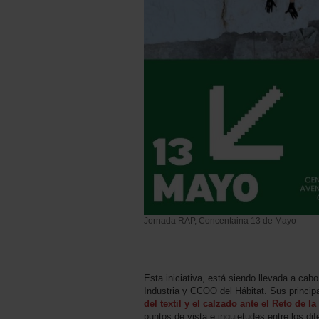
Jornada RAP, Concentaina 13 de Mayo
Esta iniciativa, está siendo llevada a ca
Industria y CCOO del Hábitat. Sus principa
del textil y el calzado ante el Reto de
puntos de vista e inquietudes entre los dif