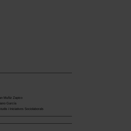
an Muñiz Zapico
iano García
udis i Iniciatives Sociolaborals