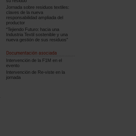
su residuo
Jornada sobre residuos textiles:
claves de la nueva
responsabilidad ampliada del
productor
“Tejiendo Futuro: hacia una
Industria Textil sostenible y una
nueva gestión de sus residuos”
Documentación asociada
Intervención de la F1M en el
evento
Intervención de Re-viste en la
jornada