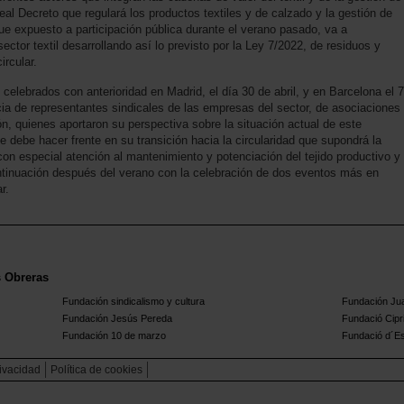
eal Decreto que regulará los productos textiles y de calzado y la gestión de
ue expuesto a participación pública durante el verano pasado, va a
ector textil desarrollando así lo previsto por la Ley 7/2022, de residuos y
rcular.
elebrados con anterioridad en Madrid, el día 30 de abril, y en Barcelona el 7
ia de representantes sindicales de las empresas del sector, de asociaciones
n, quienes aportaron su perspectiva sobre la situación actual de este
e debe hacer frente en su transición hacia la circularidad que supondrá la
n especial atención al mantenimiento y potenciación del tejido productivo y
ntinuación después del verano con la celebración de dos eventos más en
r.
s Obreras
Fundación sindicalismo y cultura
Fundación Ju
Fundación Jesús Pereda
Fundació Cipr
Fundación 10 de marzo
Fundació d´Est
rivacidad
Política de cookies