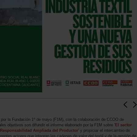
bo por la Fundación 1º de mayo (F1M), con la colaboración de CCOO de
les objetivos son difundir el informe elaborado por la F1M sobre '
El sector
 la Responsabilidad Ampliada del Productor
' y propiciar el intercambio de
erentes actores que integran las cadenas de valor del textil y de la gestión de