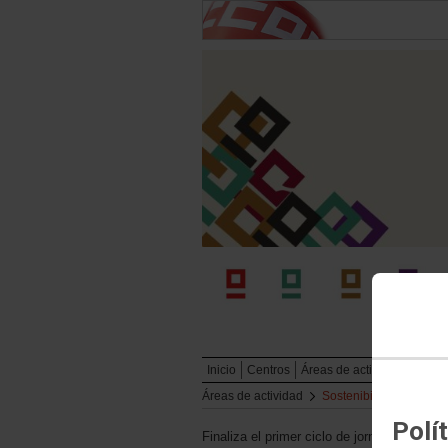
Inicio
Centros
Áreas de actividad
Publi
Áreas de actividad
Sostenibilidad y movil
Polí
Finaliza el primer ciclo de jornadas sobre