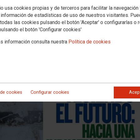
acia una Industria Textil sostenible
io usa cookies propias y de terceros para facilitar la navegación
 información de estadísticas de uso de nuestros visitantes. Pu
iduos”
todas las cookies pulsando el botón 'Aceptar' o configurarlas o 
pulsando el botón 'Configurar cookies'
ntaina, Alicante, la tercera de las Jornadas de “Tejiendo Futuro”, en e
s información consulta nuestra
Política de cookies
abilidad Ampliada del Productor (RAP) en el sector del textil y del calz
 de cookies
Configurar cookies
Acep