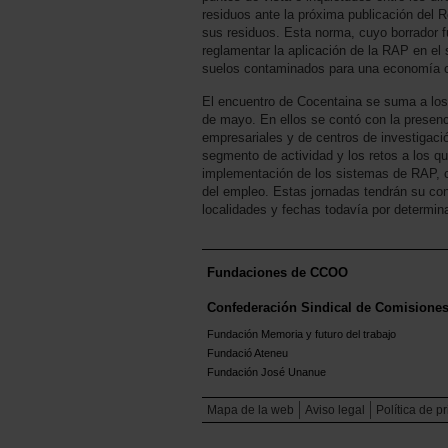
residuos ante la próxima publicación del R
sus residuos. Esta norma, cuyo borrador f
reglamentar la aplicación de la RAP en el s
suelos contaminados para una economía ci
El encuentro de Cocentaina se suma a los c
de mayo. En ellos se contó con la presenc
empresariales y de centros de investigació
segmento de actividad y los retos a los qu
implementación de los sistemas de RAP, co
del empleo. Estas jornadas tendrán su co
localidades y fechas todavía por determina
Fundaciones de CCOO
Confederación Sindical de Comisione
Fundación Memoria y futuro del trabajo
Fundació Ateneu
Fundación José Unanue
Mapa de la web
Aviso legal
Política de p