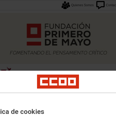
Quienes Somos
Contac
caciones
Proyectos
Formación
Archivos
Biblioteca
Agenda F1M
Newslette
idad
tica de cookies
 la aplicación del RD RAP