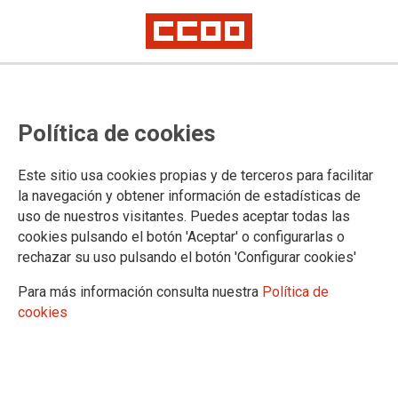
Feminismo sindical en imágenes
La exposición sobre los carteles
Política de cookies
del 8M de CCOO inicia su
itinerancia y se pone a disposición
Este sitio usa cookies propias y de terceros para facilitar
la navegación y obtener información de estadísticas de
de territorios y federaciones
uso de nuestros visitantes. Puedes aceptar todas las
cookies pulsando el botón 'Aceptar' o configurarlas o
rechazar su uso pulsando el botón 'Configurar cookies'
'De la liberación al poder de las mujeres' reúne una selección
de carteles históricos del 8 de Marzo en CCOO y se ofrece
Para más información consulta nuestra
Política de
ahora como herramienta de memoria, formación y debate
cookies
para federaciones y confederaciones interesadas en acogerla
19/05/2026.