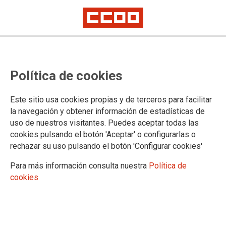
La F1M analiza el deterioro de los
Política de cookies
servicios públicos: “Defender el
Estado de bienestar es hoy
Este sitio usa cookies propias y de terceros para facilitar
defender el modelo democrático”
la navegación y obtener información de estadísticas de
uso de nuestros visitantes. Puedes aceptar todas las
cookies pulsando el botón 'Aceptar' o configurarlas o
El pasado 4 de junio se celebró en el Ateneo de Madrid un
rechazar su uso pulsando el botón 'Configurar cookies'
seminario en el que se analizaron la evolución, las fortalezas
y los desafíos del Estado del Bienestar en España con
Para más información consulta nuestra
Política de
personas de la academia y experiencias sindicales.
Accede a
cookies
la grabación completa de la jornada
15/06/2026.