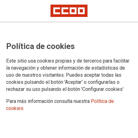
DIÁLOGO FORMATIVO C8M-SCM CCOO. GRANADA 24 DE JUNIO DE
2026
Cartografía de las violencias
Política de cookies
contra las mujeres: institucional y
Este sitio usa cookies propias y de terceros para facilitar
económica
la navegación y obtener información de estadísticas de
uso de nuestros visitantes. Puedes aceptar todas las
cookies pulsando el botón 'Aceptar' o configurarlas o
El pasado 24 de junio celebramos en CCOO de Granada un
rechazar su uso pulsando el botón 'Configurar cookies'
diálogo formativo del C8M y la Secretaría Confederal de
Mujeres e Igualdad de CCOO, en colaboración con CCOO
Para más información consulta nuestra
Política de
Andalucía. En este segundo diálogo, tras el celebrado en
cookies
Albacete, nos centramos en un aspecto vital para las mujeres:
la violencia institucional y económica
29/06/2026.