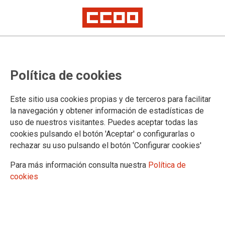
AVISO LEGAL
Política de cookies
1. ASPECTOS GENERALES
Este sitio usa cookies propias y de terceros para facilitar
Lee atentamente el siguiente aviso legal relativo al sitio web
la navegación y obtener información de estadísticas de
de CONFEDERACION SINDICAL DE CC.OO., si tienes
uso de nuestros visitantes. Puedes aceptar todas las
cualquier cuestión relativa al mismo no dudes en contactar
cookies pulsando el botón 'Aceptar' o configurarlas o
con nosotros a través del apartado Contacta
rechazar su uso pulsando el botón 'Configurar cookies'
http://www.ccoo.es/Contacta
Para más información consulta nuestra
Política de
CONFEDERACION SINDICAL DE CC.OO., con CIF
cookies
G28496131, gestiona los contenidos del sitio web
1mayo.ccoo.es con domicilio social a estos efectos en Calle
Fernandez De La Hoz, 12 - 28010 (Madrid).
Aceptación y vigencia de las condiciones generales y