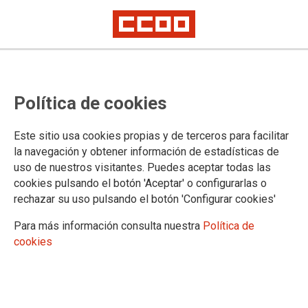
INSTITUTO DE ESTUDIOS SOBRE SERVICIOS PÚBLICOS
El Instituto de Estudios sobre Servicios Públicos es un centro
Política de cookies
dedicado a la realización de proyectos, estudios y actividades
que mejoren el conocimiento y las condiciones de trabajo de
Este sitio usa cookies propias y de terceros para facilitar
los y las trabajadoras de los Servicios Públicos adscritos a la
la navegación y obtener información de estadísticas de
Federación de Servicios a la Ciudadanía.
uso de nuestros visitantes. Puedes aceptar todas las
cookies pulsando el botón 'Aceptar' o configurarlas o
CENTROS
rechazar su uso pulsando el botón 'Configurar cookies'
Archivo de historia del trabajo
Para más información consulta nuestra
Política de
Presentación
cookies
Horarios y datos de contacto
Condiciones de acceso y consulta
Red de archivos históricos de CCOO
Centro 8 de Marzo