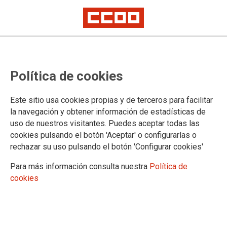
Política de cookies
PARTICIPACIÓN EN REDES
Este sitio usa cookies propias y de terceros para facilitar
la navegación y obtener información de estadísticas de
En la Fundación 1 de Mayo, y en concreto en Paz y
uso de nuestros visitantes. Puedes aceptar todas las
Solidaridad,
somos conscientes de la necesidad de
cookies pulsando el botón 'Aceptar' o configurarlas o
trabajar en red con otras organizaciones
que compartan
nuestros valores, para lograr una mayor eficacia en nuestra
rechazar su uso pulsando el botón 'Configurar cookies'
cooperación, sensibilización e incidencia política.
Para más información consulta nuestra
Política de
Red de Cooperación de CCOO
: trabaja en red desde el
cookies
año 1992, con otras Fundaciones Paz y Solidaridad de
ámbito territorial
Coordinadora de ONG de Desarrollo
: La Fundación es
miembro de la Coordinadora de ONG para el Desarrollo