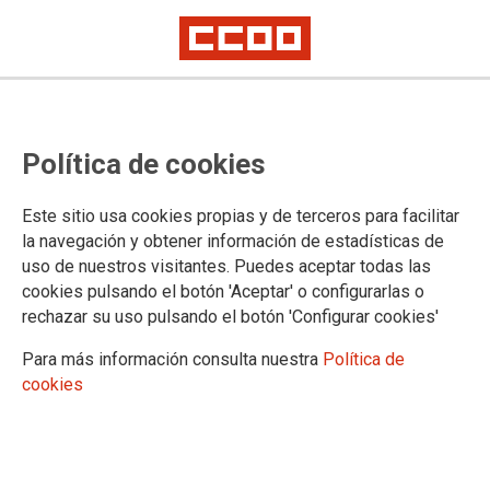
Política de cookies
El Instituto Paz y Solidaridad es el centro de la Fundación
Este sitio usa cookies propias y de terceros para facilitar
1º de Mayo
dedicado a la cooperación internacional y
la navegación y obtener información de estadísticas de
educación y sensibilización para el desarrollo. Fue
uso de nuestros visitantes. Puedes aceptar todas las
constituido en origen en el año 1989 como la Fundación Paz
cookies pulsando el botón 'Aceptar' o configurarlas o
y Solidaridad por la Confederación Sindical de Comisiones
rechazar su uso pulsando el botón 'Configurar cookies'
Obreras. En 2014 su Patronato acordó la fusión con la
Fundación 1 de Mayo.
Para más información consulta nuestra
Política de
cookies
Paz y Solidaridad participa en la Coordinadora de ONG de
Desarrollo, en sus diversos grupos de trabajo como espacio
de incidencia sobre las políticas públicas de desarrollo a
nivel nacional. A nivel internacional, participa en la Red
Sindical de Cooperación al Desarrollo de la Confederación