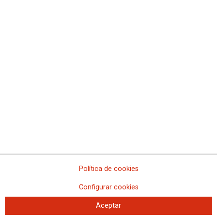
Fundaciones de CCOO
Confederación Sindical de Comisiones Obreras
Fundación Memoria y futuro del trabajo
Fundación sindicalismo y cultura
Fundación Juan Muñiz Zapico
Fundació Ateneu
Fundación Jesús Pereda
Fundació Cipriano García
Fundación José Unanue
Política de cookies
Fundación 10 de marzo
Fundació d´Estudis i Iniciatives Sociolaborals
Configurar cookies
Aceptar