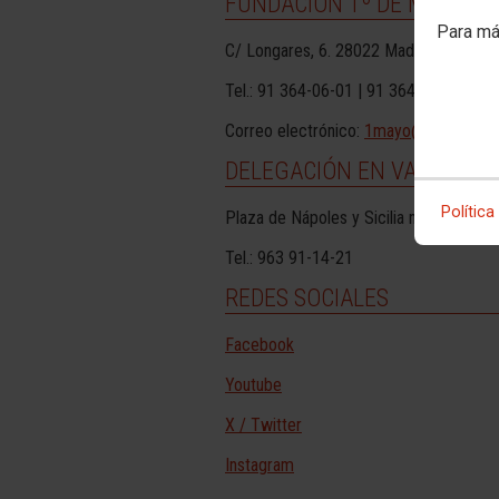
FUNDACIÓN 1º DE MAYO M
Para má
C/ Longares, 6. 28022 Madrid. |
Ver pla
Tel.: 91 364-06-01 | 91 364-08-38. Fax
Correo electrónico:
1mayo@1mayo.cco
DELEGACIÓN EN VALENCIA
Política
Plaza de Nápoles y Sicilia nº 11, bajo d
Tel.: 963 91-14-21
REDES SOCIALES
Facebook
Youtube
X / Twitter
Instagram