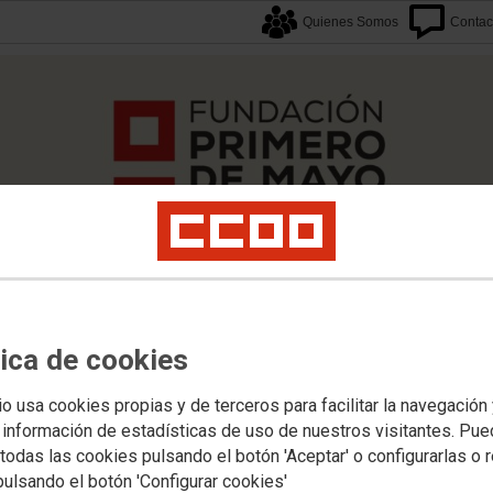
Quienes Somos
Contac
tica de cookies
io usa cookies propias y de terceros para facilitar la navegación
caciones
Proyectos
Formación
Archivos
Biblioteca
Agenda F1M
Newslette
 información de estadísticas de uso de nuestros visitantes. Pu
todas las cookies pulsando el botón 'Aceptar' o configurarlas o 
pulsando el botón 'Configurar cookies'