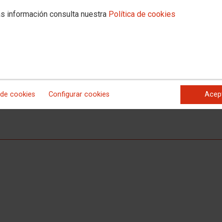
ADRID
s información consulta nuestra
Política de cookies
no de nuestra ubicación
: 91 364-13-50
o.es
 de cookies
Configurar cookies
Acep
cha. |
Ver plano de nuestra ubicación