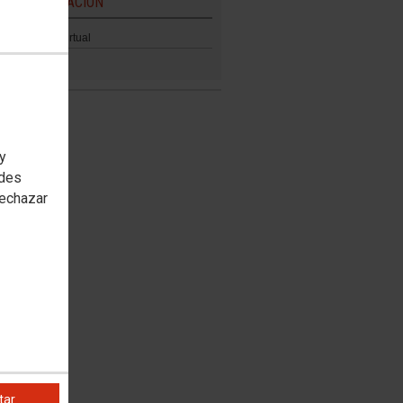
FORMACIÓN
Aula Virtual
 y
edes
rechazar
tar