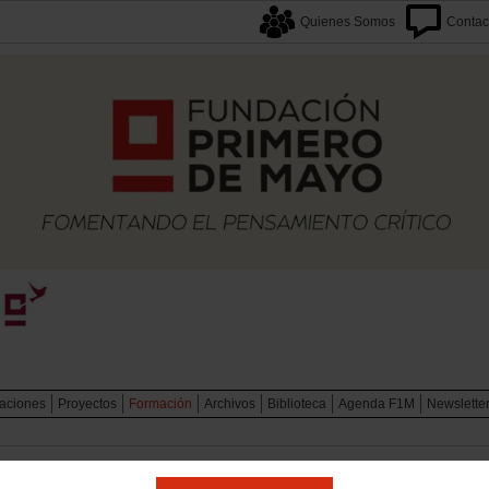
Quienes Somos
Contac
caciones
Proyectos
Formación
Archivos
Biblioteca
Agenda F1M
Newslette