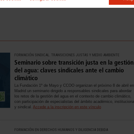
FORMACIÓN SINDICAL. TRANSICIONES JUSTAS Y MEDIO AMBIENTE
Seminario sobre transición justa en la gestión
del agua: claves sindicales ante el cambio
climático
La Fundación 1º de Mayo y CCOO organizan el próximo 8 de abril en
Madrid un seminario dirigido a responsables sindicales para abordar
los retos de la gestión del agua en el contexto de cambio climático,
con participación de especialistas del ámbito académico, instituciona
y sindical.
Accede a la inscripción en este vínculo
FORMACIÓN EN DERECHOS HUMANOS Y DILIGENCIA DEBIDA