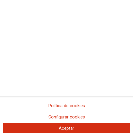
Artículos de interés
Sala de prensa
Fundaciones de CCOO
Confederación Sindical de Comisiones Obreras
Fundación Memoria y futuro del trabajo
Fundación sindicalismo y cultura
Fundación Juan Muñiz Zapico
Fundació Ateneu
Fundación Jesús Pereda
Fundació Cipriano García
Fundación José Unanue
Política de cookies
Fundación 10 de marzo
Fundació d´Estudis i Iniciatives Sociolaborals
Configurar cookies
Aceptar