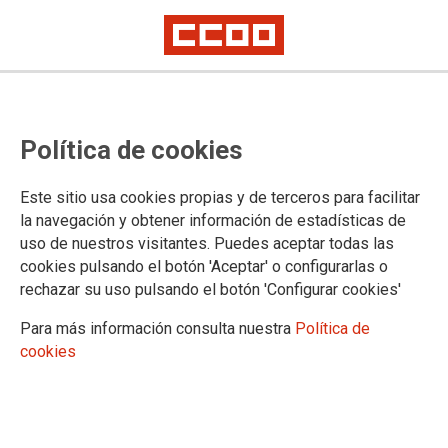
04/08/2026
“QUE MI NOMBRE NO SE BORRE EN LA
HISTORIA”
Política de cookies
5 de agosto de 1939:
fusilamiento de Las Trece
Este sitio usa cookies propias y de terceros para facilitar
Rosas
la navegación y obtener información de estadísticas de
Las Trece Rosas es el nombre con el que
uso de nuestros visitantes. Puedes aceptar todas las
conoce a catorce jóvenes madrileñas fusiladas en las tapias del
cookies pulsando el botón 'Aceptar' o configurarlas o
cementerio de La Almudena tras un consejo de guerra. Carmen Barrero
rechazar su uso pulsando el botón 'Configurar cookies'
Aguado, Martina Barroso García, Blanca Brisac Vázquez, Pilar Bueno
Ibáñez, Julia Conesa Conesa, Adelina García Casillas, Elena Gil Olaya,
Para más información consulta nuestra
Política de
Virtudes González García, Ana López Gallego, Joaquina López Laffite,
Dionisia Manzanero Salas, Victoria Muñoz García y Luisa Rodríguez de la
cookies
Fuente.
21/07/2026
PRESENTACIÓN DEL ESTUDIO DE LA
FUNDACIÓN 1º DE MAYO