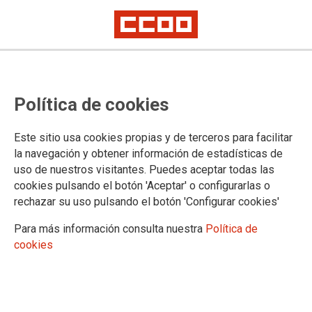
SALA DE PRENSA
La Fundación 1º de Mayo tiene como objetivo profundizar en
Política de cookies
el estudio, la reflexión y el debate sobre los problemas que
afectan a la clase trabajadora, a la ciudadanía y al propio
Este sitio usa cookies propias y de terceros para facilitar
sindicalismo.
la navegación y obtener información de estadísticas de
Si deseas consultarnos sobre alguno de los temas para los
uso de nuestros visitantes. Puedes aceptar todas las
que tenemos expertos y expertas, puedes escribirnos a
cookies pulsando el botón 'Aceptar' o configurarlas o
comunicacion[@]1mayo.ccoo.es
rechazar su uso pulsando el botón 'Configurar cookies'
Recuerda que puedes consultarnos sobre los siguientes
Para más información consulta nuestra
Política de
temas:
cookies
Condiciones de Trabajo y salud
(enfermedades
profesionales, accidentes de trabajo, salud mental en el
trabajo, impacto de las altas temperaturas en el trabajo…)
Sostenibilidad y movilidad en el trabajo
(transición justa,