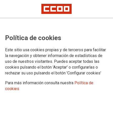
POLÍTICA DE COOKIES
Política de cookies
CONFEDERACION SINDICAL DE CC.OO. informa que este
Este sitio usa cookies propias y de terceros para facilitar
sitio web usa cookies para:
la navegación y obtener información de estadísticas de
Asegurar que las páginas web puedan funcionar
uso de nuestros visitantes. Puedes aceptar todas las
correctamente
cookies pulsando el botón 'Aceptar' o configurarlas o
Recopilar información estadística anónima, como qué
rechazar su uso pulsando el botón 'Configurar cookies'
páginas ha visitado la persona usuaria o cuánto tiempo ha
Para más información consulta nuestra
Política de
permanecido en el sitio web.
cookies
Mostrar contenido de redes sociales, siempre relacionado
con información de la organización de CCOO.
Informamos que contiene enlaces a sitios web de terceros
con políticas de privacidad ajenas a la de CCOO que podrá