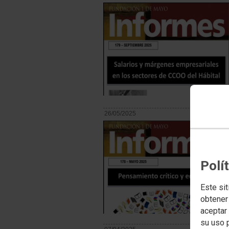
26/05/2025
Polí
Este sit
obtener
aceptar 
su uso 