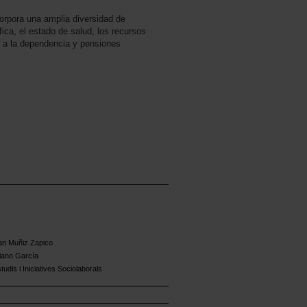
orpora una amplia diversidad de
ica, el estado de salud, los recursos
ón a la dependencia y pensiones
an Muñiz Zapico
iano García
udis i Iniciatives Sociolaborals