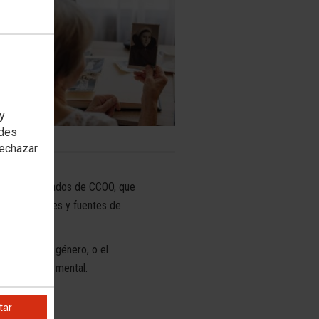
 y
edes
rechazar
istas y Jubilados de CCOO, que
os indicadores y fuentes de
a brecha de género, o el
a o la salud mental.
tar