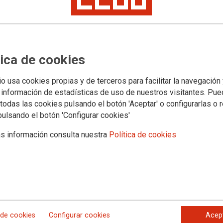
tica de cookies
io usa cookies propias y de terceros para facilitar la navegación
 información de estadísticas de uso de nuestros visitantes. Pu
todas las cookies pulsando el botón 'Aceptar' o configurarlas o 
pulsando el botón 'Configurar cookies'
 Mayores es una iniciativa en colaboración con la Federación de Pension
s información consulta nuestra
Política de cookies
da y los recursos destinados a las personas mayores, a partir de divers
e se estudian aspectos como la evolución de las pensiones, incluyendo l
 a la Dependencia o el Sistema Nacional de Salud, la soledad no desead
 de cookies
Configurar cookies
Acep