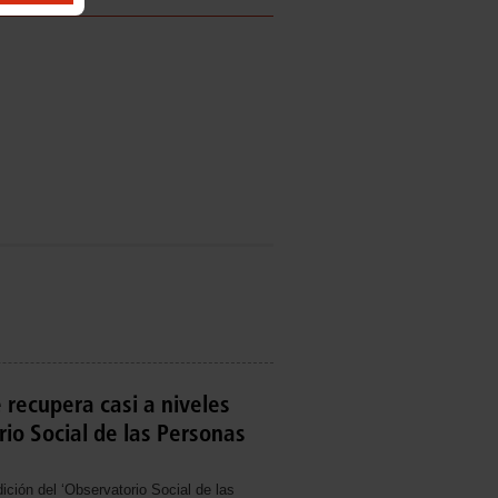
 recupera casi a niveles
io Social de las Personas
ción del ‘Observatorio Social de las