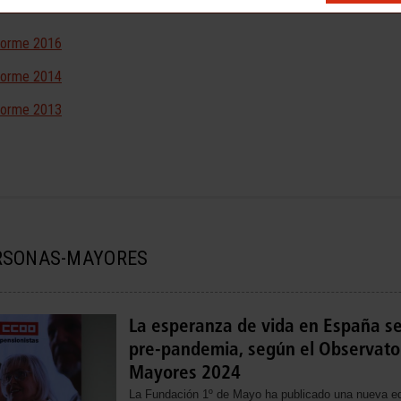
forme 2016
forme 2014
forme 2013
ERSONAS-MAYORES
La esperanza de vida en España se
pre-pandemia, según el Observator
Mayores 2024
La Fundación 1º de Mayo ha publicado una nueva edi