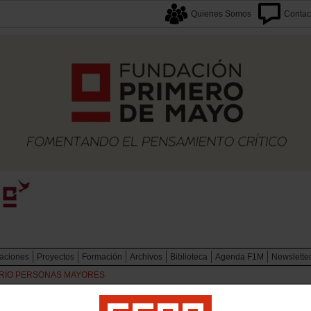
Quienes Somos
Contac
caciones
Proyectos
Formación
Archivos
Biblioteca
Agenda F1M
Newslette
RIO PERSONAS MAYORES