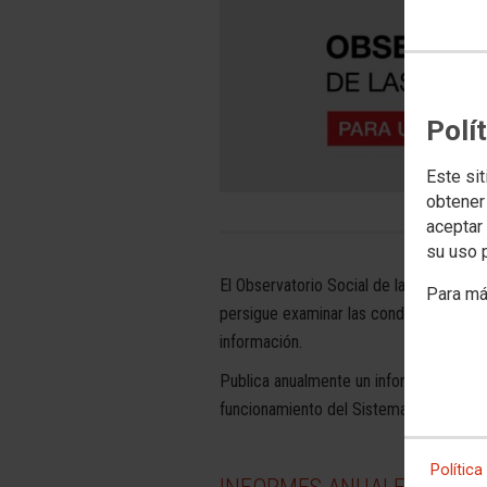
Polí
Este sit
obtener
aceptar 
su uso 
El Observatorio Social de las Personas
Para má
persigue examinar las condiciones de vi
información.
Publica anualmente un informe en el qu
funcionamiento del Sistema de Atención
Política