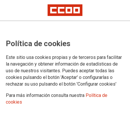
Política de cookies
Este sitio usa cookies propias y de terceros para facilitar
PROYECTO TUDO
la navegación y obtener información de estadísticas de
Los expertos del Proyecto TUDO se centran en cinco áreas
uso de nuestros visitantes. Puedes aceptar todas las
temáticas: la aplicación del Acuerdo Marco de los
cookies pulsando el botón 'Aceptar' o configurarlas o
Interlocutores Sociales Europeos sobre digitalización, el
rechazar su uso pulsando el botón 'Configurar cookies'
teletrabajo y el derecho a la desconexión, el trabajo en
plataformas, el impacto de la digitalización en las condiciones
Para más información consulta nuestra
Política de
de trabajo y la digitalización como tema de negociación
cookies
colectiva y diálogo social.
El plan de acción explora formas de proteger los intereses de
las personas trabajadoras en el contexto de los abrumadores
procesos de digitalización que se están observando en casi