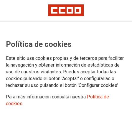
Publicación
"El precio de la libertad".
Política de cookies
Memorias de Julián Ariza
Este sitio usa cookies propias y de terceros para facilitar
la navegación y obtener información de estadísticas de
Se acaban de publicar las Memorias de Julián
uso de nuestros visitantes. Puedes aceptar todas las
Ariza, disponibles en librerías a partir del 18 de abril. Cuentan
cookies pulsando el botón 'Aceptar' o configurarlas o
con un prólogo de Joaquín Estefanía y una introducción de
rechazar su uso pulsando el botón 'Configurar cookies'
Adolfo Piñedo. Se presentarán en Madrid el próximo 31 de
mayo. La edición está a cargo de la Fundación 1º de Mayo
Para más información consulta nuestra
Política de
y La Catarata.
cookies
13/04/2022.
Julián Ariza nace en el año 1934, en
plena República, cuando faltaba