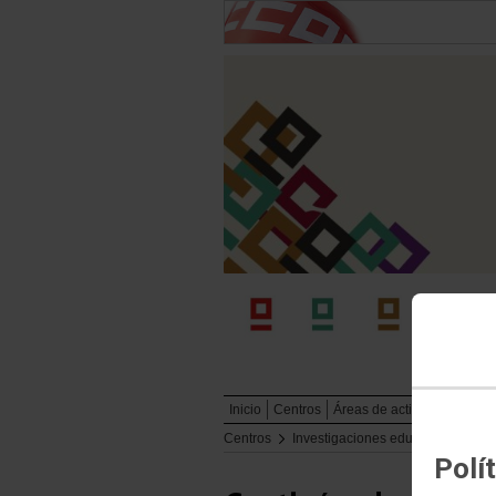
Inicio
Centros
Áreas de actividad
Publi
Centros
Investigaciones educativas
Pre
Polí