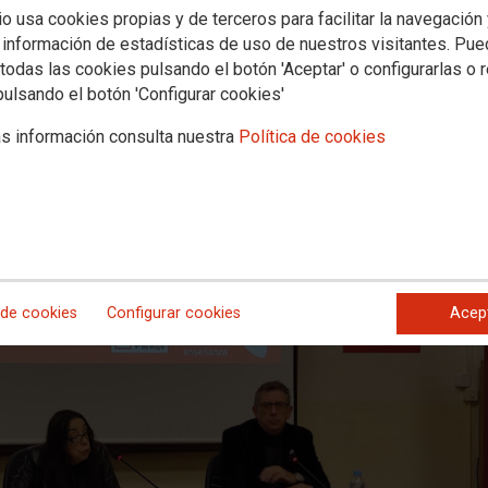
ntaciones del Informe ‘La salud men
io usa cookies propias y de terceros para facilitar la navegación
 información de estadísticas de uso de nuestros visitantes. Pu
todas las cookies pulsando el botón 'Aceptar' o configurarlas o 
n de la salud mental en el sector educativo desde diferentes perspectivas, com
pulsando el botón 'Configurar cookies'
s información consulta nuestra
Política de cookies
 de cookies
Configurar cookies
Acep