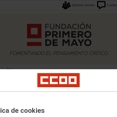
Quienes Somos
Contac
caciones
Proyectos
Formación
Archivos
Biblioteca
Agenda F1M
Newslette
sentación
tica de cookies