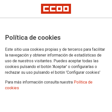
La lucha que alumbró la
Política de cookies
democracia
Daniel Bernabé, Natalia Junquera, Elvira Lindo, Pablo Ordaz y Alberto
Este sitio usa cookies propias y de terceros para facilitar
Sabio Alcutén dan su visión sobre cómo el Proceso 1.001 transformó su
la navegación y obtener información de estadísticas de
forma de entender el movimiento sindical. Un libro fundamental para
uso de nuestros visitantes. Puedes aceptar todas las
entender un proceso que fue clave en el desarrollo de la democracia
española.
cookies pulsando el botón 'Aceptar' o configurarlas o
rechazar su uso pulsando el botón 'Configurar cookies'
13/03/2024.
Para más información consulta nuestra
Política de
cookies
La dureza con que la dictadura
franquista quiso “ejemplarizar” la
caída de los líderes del movimiento
obrero en España, aplicando unas
exorbitadas penas de prisión a la