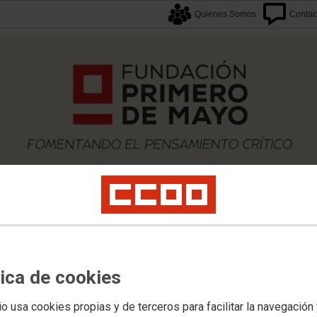
Quienes Somos
Contac
caciones
Proyectos
Formación
Archivos
Biblioteca
Agenda F1M
Newslette
tica de cookies
io usa cookies propias y de terceros para facilitar la navegación