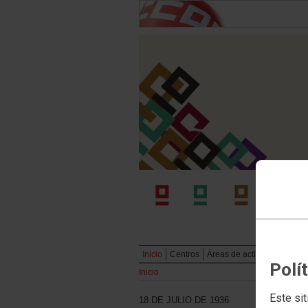
Inicio
Centros
Áreas de actividad
Publi
Polí
Inicio
Este sit
18 DE JULIO DE 1936