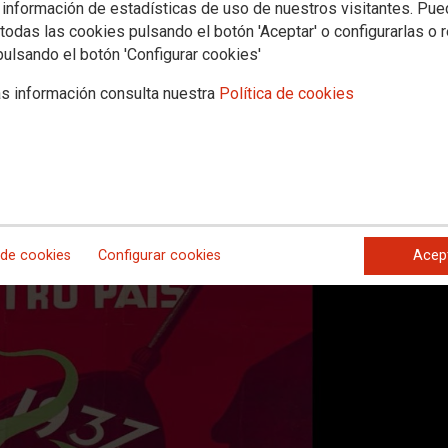
 información de estadísticas de uso de nuestros visitantes. Pu
 frustaron el golpe militar
todas las cookies pulsando el botón 'Aceptar' o configurarlas o 
pulsando el botón 'Configurar cookies'
jército se sublevó contra el régimen democrático de la Segunda República.
s información consulta nuestra
Política de cookies
iformados pretendían acabar con las instituciones legales y legítimas r
perseguían el exterminio de lo que llamaban los "enemigos de España"
 de cookies
Configurar cookies
Acep