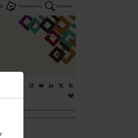
ta
Transparencia
Buscador
r
Novedades
 y