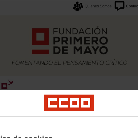
Quienes Somos
Contac
caciones
Proyectos
Formación
Archivos
Biblioteca
Agenda F1M
Newslette
Presentación
Gallega