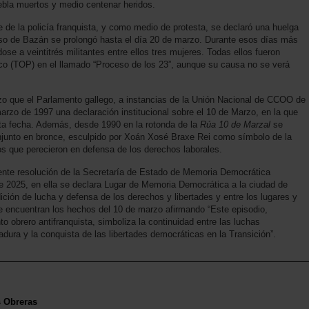
ebla muertos y medio centenar heridos.
 de la policía franquista, y como medio de protesta, se declaró una huelga
aso de Bazán se prolongó hasta el día 20 de marzo. Durante esos días más
se a veintitrés militantes entre ellos tres mujeres. Todas ellos fueron
co (TOP) en el llamado “Proceso de los 23”, aunque su causa no se verá
o que el Parlamento gallego, a instancias de la Unión Nacional de CCOO de
arzo de 1997 una declaración institucional sobre el 10 de Marzo, en la que
esta fecha. Además, desde 1990 en la rotonda de la
Rúa 10 de Marzal
se
junto en bronce, esculpido por Xoán Xosé Braxe Rei como símbolo de la
os que perecieron en defensa de los derechos laborales.
iente resolución de la Secretaría de Estado de Memoria Democrática
e 2025, en ella se declara Lugar de Memoria Democrática a la ciudad de
dición de lucha y defensa de los derechos y libertades y entre los lugares y
 encuentran los hechos del 10 de marzo afirmando “Este episodio,
o obrero antifranquista, simboliza la continuidad entre las luchas
tadura y la conquista de las libertades democráticas en la Transición”.
s Obreras