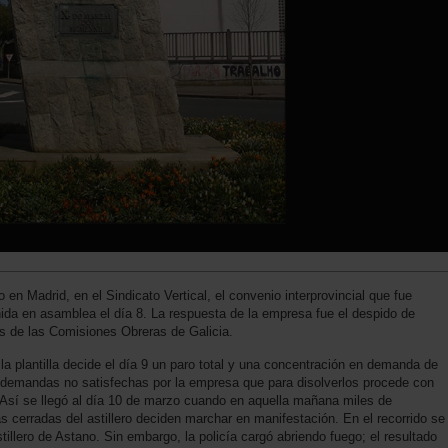
 en Madrid, en el Sindicato Vertical, el convenio interprovincial que fue
eunida en asamblea el día 8. La respuesta de la empresa fue el despido de
s de las Comisiones Obreras de Galicia.
 la plantilla decide el día 9 un paro total y una concentración en demanda de
, demandas no satisfechas por la empresa que para disolverlos procede con
ía. Así se llegó al día 10 de marzo cuando en aquella mañana miles de
as cerradas del astillero deciden marchar en manifestación. En el recorrido se
tillero de Astano. Sin embargo, la policía cargó abriendo fuego; el resultado