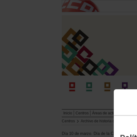
Inicio
Centros
Áreas de actividad
Publi
Centros
Archivo de historia del trabajo
Día 10 de marzo. Día de la Clase Obrera 