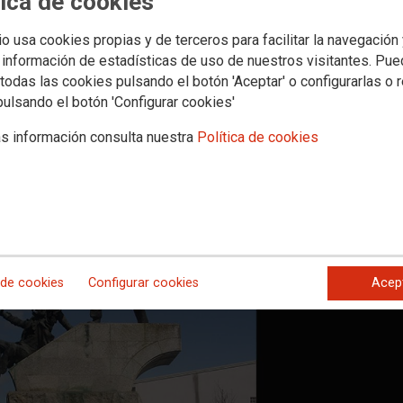
tica de cookies
gar de memoria
io usa cookies propias y de terceros para facilitar la navegación
 información de estadísticas de uso de nuestros visitantes. Pu
e celebraba por las calles de Ferrol una manifestación de los trabajado
todas las cookies pulsando el botón 'Aceptar' o configurarlas o 
io que reconociese sus reivindicaciones
pulsando el botón 'Configurar cookies'
s información consulta nuestra
Política de cookies
 de cookies
Configurar cookies
Acep