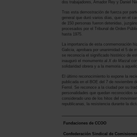
dos trabajadores, Amador Rey y Daniel Ni
Tras esta demostración de fuerza por parte
general que duró varios días, que en el c
de 150 personas fueron detenidas, juzgándo
procesados por el Tribunal de Orden Públi
hasta 1975.
La importancia de esta conmemoración hiz
Galicia, aprobara por unanimidad el 5 de m
se reconocía el significado histórico de 
inauguró el monumento al
X do Marzal
con
solidaridad obrera y a la memoria a aquell
El último reconocimiento lo expone la rec
publicada en el BOE del 7 de noviembre d
Ferrol. Se reconoce a la ciudad por su tra
personalidades que quedan reconocidos se
considerado uno de los hitos del movimient
republicanas, la resistencia durante la dic
Fundaciones de CCOO
Confederación Sindical de Comisione