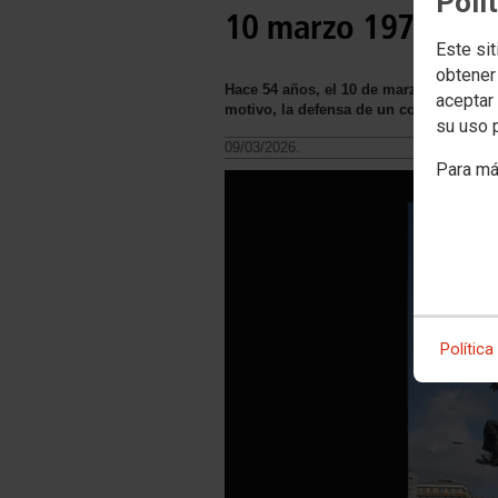
Polí
10 marzo 1972. Lu
Este sit
obtener
Hace 54 años, el 10 de marzo de 1972 s
aceptar 
motivo, la defensa de un convenio prop
su uso 
09/03/2026.
Para má
Política