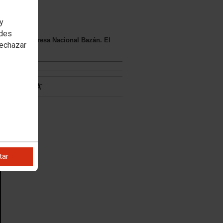
 y
edes
res de la Empresa Nacional Bazán. El
rechazar
tar