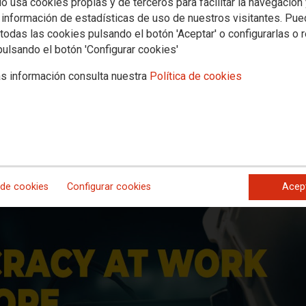
io usa cookies propias y de terceros para facilitar la navegación
 Modelos en Perspectiva Histórica 
 información de estadísticas de uso de nuestros visitantes. Pu
todas las cookies pulsando el botón 'Aceptar' o configurarlas o 
pulsando el botón 'Configurar cookies'
s información consulta nuestra
Política de cookies
 proyecto. Su objetivo es analizar la participación colectiva de los trab
gicos como el transporte ferroviario de pasajeros y la energía en España
 de cookies
Configurar cookies
Acep