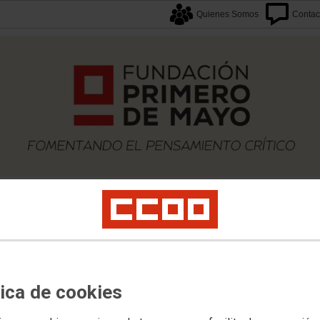
Quienes Somos
Contac
caciones
Proyectos
Formación
Archivos
Biblioteca
Agenda F1M
Newslette
M
tica de cookies
del Proyecto 'Democracia en el Trab