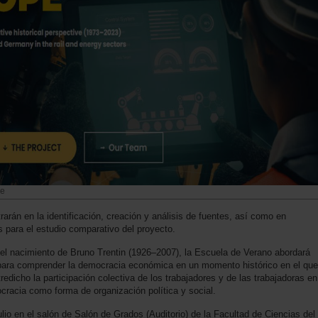
pe
rarán en la identificación, creación y análisis de fuentes, así como en
s para el estudio comparativo del proyecto.
l nacimiento de Bruno Trentin (1926–2007), la Escuela de Verano abordará
 para comprender la democracia económica en un momento histórico en el que
redicho la participación colectiva de los trabajadores y de las trabajadoras en
mocracia como forma de organización política y social.
ulio en el salón de Salón de Grados (Auditorio) de la Facultad de Ciencias del