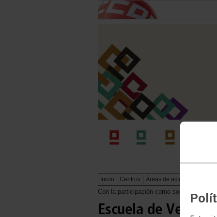
Inicio
Centros
Áreas de actividad
Publi
Con la participación como socia de la F1
Polí
Escuela de Verano 