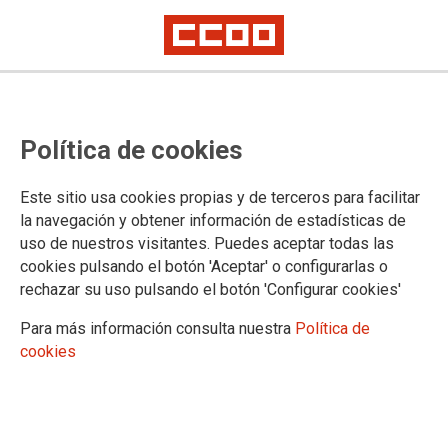
Política de cookies
Fundaciones de CCOO
Este sitio usa cookies propias y de terceros para facilitar
Confederación Sindical de Comisiones Obreras
la navegación y obtener información de estadísticas de
Fundación Memoria y futuro del trabajo
uso de nuestros visitantes. Puedes aceptar todas las
Fundación sindicalismo y cultura
cookies pulsando el botón 'Aceptar' o configurarlas o
Fundación Juan Muñiz Zapico
rechazar su uso pulsando el botón 'Configurar cookies'
Fundació Ateneu
Fundación Jesús Pereda
Para más información consulta nuestra
Política de
Fundació Cipriano García
cookies
Fundación José Unanue
Fundación 10 de marzo
Fundació d´Estudis i Iniciatives Sociolaborals