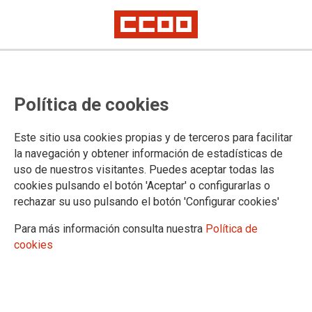
AS2024-0027. IMPACTO DEL
Política de cookies
CAMBIO CLIMÁTICO EN LA SALUD Y
LA SEGURIDAD DE LAS PERSONAS
Este sitio usa cookies propias y de terceros para facilitar
la navegación y obtener información de estadísticas de
TRABAJADORAS DEL CICLO
uso de nuestros visitantes. Puedes aceptar todas las
cookies pulsando el botón 'Aceptar' o configurarlas o
INTEGRAL DEL AGUA
rechazar su uso pulsando el botón 'Configurar cookies'
Para más información consulta nuestra
Política de
cookies