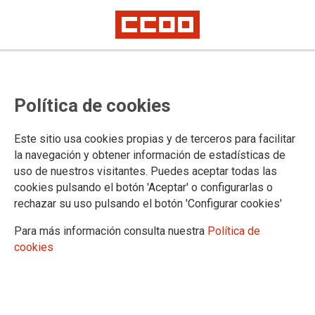
ES2024-0017. PREVENCIÓN
Política de cookies
PRIMARIA DE LOS RIESGOS
LABORALES PSICOSOCIALES CON
Este sitio usa cookies propias y de terceros para facilitar
la navegación y obtener información de estadísticas de
PERSPECTIVA DE GÉNERO EN LAS
uso de nuestros visitantes. Puedes aceptar todas las
cookies pulsando el botón 'Aceptar' o configurarlas o
REDACCIONES DE PRENSA DIARIAS
rechazar su uso pulsando el botón 'Configurar cookies'
Para más información consulta nuestra
Política de
cookies