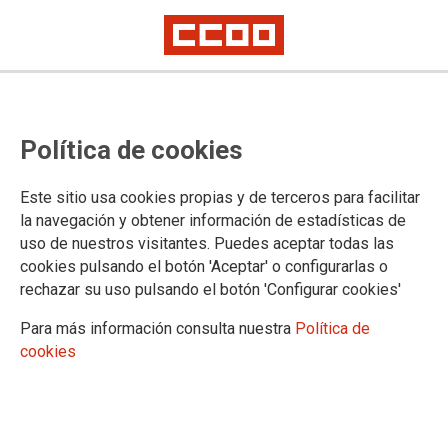
TRABAJO DECENTE Y AGENDA 2030
Política de cookies
La defensa del trabajo decente es la piedra angular de una
sociedad justa y sostenible. Impulsar la implementación de
los Objetivos de Desarrollo Sostenible (ODS), con especial
Este sitio usa cookies propias y de terceros para facilitar
énfasis en el ODS 8 relativo al trabajo decente, promueve la
la navegación y obtener información de estadísticas de
igualdad de género, los derechos laborales, la protección
uso de nuestros visitantes. Puedes aceptar todas las
social y del medio ambiente, la reducción de las
cookies pulsando el botón 'Aceptar' o configurarlas o
desigualdades y la eliminación de la pobreza. A través del
rechazar su uso pulsando el botón 'Configurar cookies'
diálogo social y la negociación colectiva, los sindicatos
articulan estrategias que combaten la precariedad laboral,
Para más información consulta nuestra
Política de
reducen desigualdades y garantizan que las trabajadoras y
cookies
los trabajadores sean protagonistas del cambio hacia un
futuro más inclusivo.