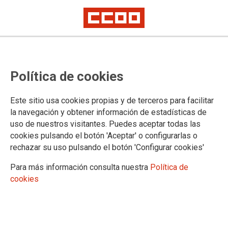
Política de cookies
Este sitio usa cookies propias y de terceros para facilitar
la navegación y obtener información de estadísticas de
uso de nuestros visitantes. Puedes aceptar todas las
cookies pulsando el botón 'Aceptar' o configurarlas o
El proyecto europeo BASE es un proyecto que tiene como
rechazar su uso pulsando el botón 'Configurar cookies'
objetivo la formación para la adquisición de habilidades y
conocimientos relacionados con los derechos de información
Para más información consulta nuestra
Política de
y consulta para miembros de Comités de Empresa Europeos
cookies
(CEE) y los representantes de Recursos Humanos y
Relaciones Laborales de empresas transnacionales.
El proyecto, cofinanciado por la Comisión Europea, ha sido
liderado por la consultora italiana Sidnova. La Fundación 1º