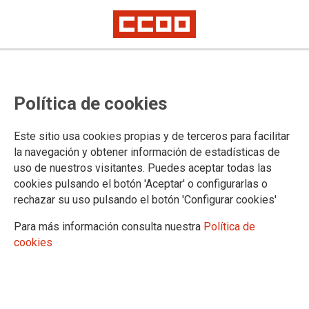
CCOO de Inovyn-Solvay manifiesta
Política de cookies
su apoyo a los trabajadores de
Denion y Abantia Instalaciones
Este sitio usa cookies propias y de terceros para facilitar
que prestan sus servicios en la
la navegación y obtener información de estadísticas de
uso de nuestros visitantes. Puedes aceptar todas las
planta de Martorell
cookies pulsando el botón 'Aceptar' o configurarlas o
rechazar su uso pulsando el botón 'Configurar cookies'
Esta mañana, una representación de trabajadores de Inovyn-
Para más información consulta nuestra
Política de
Solvay han sumado a la concentración a las puertas de la
cookies
planta de Martorell junto con los trabajadores de Denion y
Abantia Instalaciones que prestan sus servicios en esta
planta, para rechazar la situación que afecta a estos últimos,
ya que la mayoría de meses sufren el retraso en el pago de