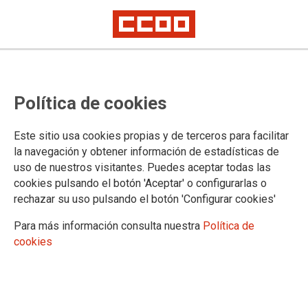
#PescarDerechos se pone el mono
Política de cookies
de faena en Cantabria: Denuncia
que en la industria del pescado se
Este sitio usa cookies propias y de terceros para facilitar
gana un 25% menos
la navegación y obtener información de estadísticas de
uso de nuestros visitantes. Puedes aceptar todas las
CCOO presenta en Laredo los primeros estudios e iniciativas de la
cookies pulsando el botón 'Aceptar' o configurarlas o
campaña que pretende mejorar las condiciones laborales de las personas
rechazar su uso pulsando el botón 'Configurar cookies'
trabajadoras
Para más información consulta nuestra
Política de
En las empresas de conservas de pescado y de elaborados
cookies
de productos del mar se gana un 25% menos que en el
conjunto de la industria alimentaria, pese a que sus
trabajadores y trabajadoras también realizan una tarea
manufacturera. La causa de esta discriminación es que el
sector está altamente feminizado y, por lo tanto,