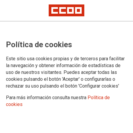
CCOO de Industria exige a Alberto
Política de cookies
Nadal que salga de su escondite y
se ponga a trabajar
Este sitio usa cookies propias y de terceros para facilitar
la navegación y obtener información de estadísticas de
Debe convocar cuanto antes a la comisión de seguimiento del plan del
uso de nuestros visitantes. Puedes aceptar todas las
carbón para determinar las consecuencias que tendrá en el sector la
decisión de la Comisión Europea
cookies pulsando el botón 'Aceptar' o configurarlas o
rechazar su uso pulsando el botón 'Configurar cookies'
La Comisión Europea rechaza dar incentivos para el
consumo de carbón nacional. Ante esta posibilidad, CCOO
Para más información consulta nuestra
Política de
de Industria exige que se convoque con urgencia a la
cookies
comisión de seguimiento del Marco de Actuación para la
Minería del Carbón y que el ministro de Industria, y el
secretario de Estado de Energía en funciones, den la cara y
se lo comuniquen en persona a patronal y sindicatos. A fin de