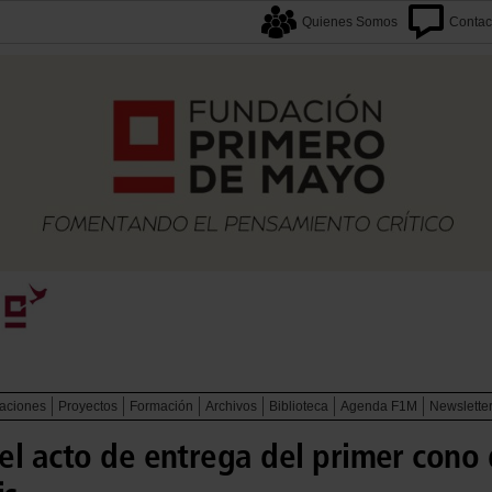
Quienes Somos
Contac
caciones
Proyectos
Formación
Archivos
Biblioteca
Agenda F1M
Newslette
el acto de entrega del primer cono 