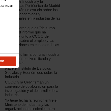
CCOO de Industria y la
rechazar
Universidad Politécnica de Madrid
presentarán un estudio sobre los
perfiles académicos y
profesionales en la industria de las
TIC
La UPM cree que es "de sumo
interés" el informe que ha
realizado junto a CCOO de
Industria sobre el empleo y las
cualificaciones en el sector de las
TIC
Déjanos tu firma por una industria
sólida, fuerte, diversificada y
tar
competitiva
Nace el Instituto de Estudios
Sociales y Económicos sobre la
Industria
CCOO y la UPM firman un
convenio de colaboración para la
investigación y el desarrollo de la
industria
Ya tiene fecha la reunión entre el
Ministerio de Industria y las
organizaciones sindicales para