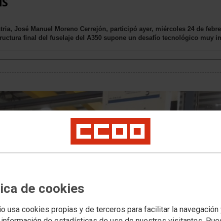
is
ria, José Manuel Moreno Cerrejón, participó ayer, miércoles 24 de febrer
ructura final del fuselaje del A350 supone un desafío tecnológico muy imp
tica de cookies
io usa cookies propias y de terceros para facilitar la navegación
 información de estadísticas de uso de nuestros visitantes. Pu