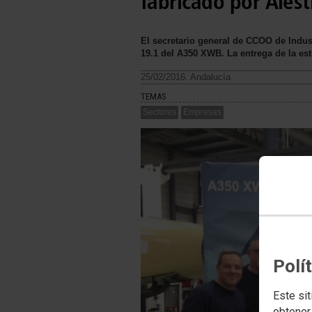
fabricado por Alest
El secretario general de CCOO de Indust
19.1 del A350 XWB. La entrega de la est
25/02/2016. Andalucía
TEMAS
Sectores
Empresas
Polí
Este sit
obtener