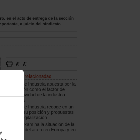
o, en el acto de entrega de la sección
ortante, a juicio del sindicato.
Noticias relacionadas
CCOO de Industria apuesta por la
innovación como el factor de
competitividad de la industria
española
CCOO de Industria recoge en un
informe su posición y propuestas
ante la digitalización
CCOO examina la situación de la
industria del acero en Europa y en
 y
España
edes