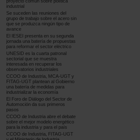
proyecto común sobre política
industrial
Se suceden las reuniones del
grupo de trabajo sobre el acero sin
que se produzca ningún tipo de
avance
El IESEI presenta en su segunda
jornada una batería de propuestas
para reformar el sector eléctrico
UNESID es la cuarta patronal
sectorial que se muestra
interesada en recuperar los
observatorios industriales
CCOO de Industria, MCA-UGT y
FITAG-UGT plantean al Gobierno
una batería de medidas para
industrializar la economía
El Foro de Diálogo del Sector de
Automoción da sus primeros
pasos
CCOO de Industria abre el debate
sobre el mejor modelo energético
para la industria y para el país
CCOO de Industria, FITAG-UGT
y el Ministerio de Industria