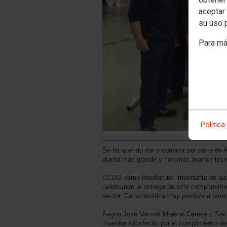
aceptar 
su uso 
Para má
Política
.
Se ha querido dar a conocer por parte de Al
planta más grande y con más avance tecn
CCOO como interlocutor importante en las r
celebrando la entrega de este componente 
sector. Característica muy positiva a tene
Según José Manuel Moreno Cerrejón, Secre
muestra satisfecho por el cumplimiento de