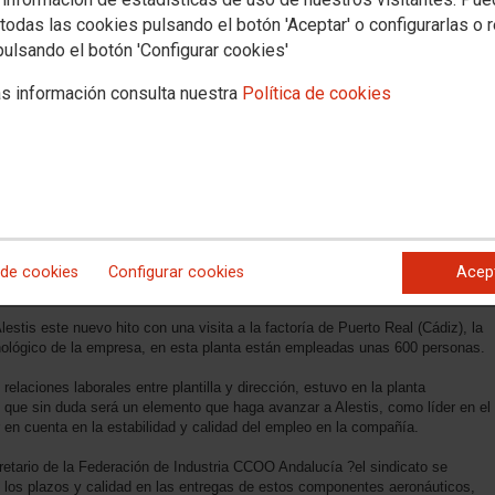
todas las cookies pulsando el botón 'Aceptar' o configurarlas o 
pulsando el botón 'Configurar cookies'
s información consulta nuestra
Política de cookies
 de cookies
Configurar cookies
Acep
estis este nuevo hito con una visita a la factoría de Puerto Real (Cádiz), la
ológico de la empresa, en esta planta están empleadas unas 600 personas.
elaciones laborales entre plantilla y dirección, estuvo en la planta
que sin duda será un elemento que haga avanzar a Alestis, como líder en el
r en cuenta en la estabilidad y calidad del empleo en la compañía.
tario de la Federación de Industria CCOO Andalucía ?el sindicato se
 los plazos y calidad en las entregas de estos componentes aeronáuticos,