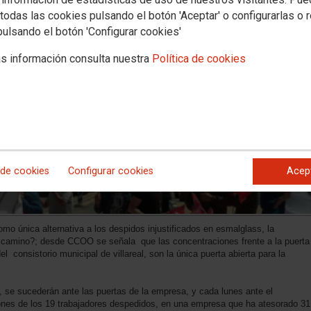
todas las cookies pulsando el botón 'Aceptar' o configurarlas o 
pulsando el botón 'Configurar cookies'
s información consulta nuestra
Política de cookies
 de cookies
Configurar cookies
Acep
o única alternativa a los despidos injustificados en esmalglass, la
co camino?; desde CCOO se señala que las concentraciones frente a la puerta
 consistorio municipal de villareal, son la única puerta abierta para la
l, se sucederán ante las puertas de la empresa, y cada lunes ante el
iones de los 19 trabajadores despedidos, en una empresa que ha atesorado 31