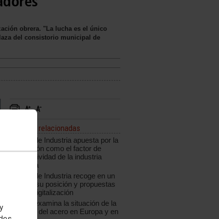
jadores
ación obrera. "La lucha es el único
laza del consistorio municipal de
Noticias relacionadas
CCOO de Industria apuesta por la
innovación como el factor de
competitividad de la industria
española
CCOO de Industria recoge en un
informe su posición y propuestas
ante la digitalización
CCOO examina la situación de la
 y
industria del acero en Europa y en
edes