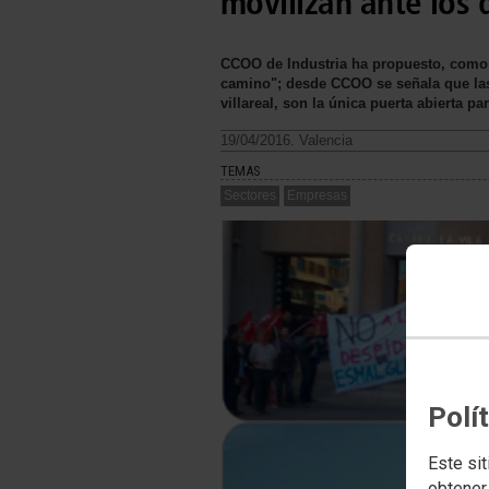
movilizan ante los 
CCOO de Industria ha propuesto, como ún
camino"; desde CCOO se señala que las 
villareal, son la única puerta abierta 
19/04/2016. Valencia
TEMAS
Sectores
Empresas
Polí
Este sit
obtener