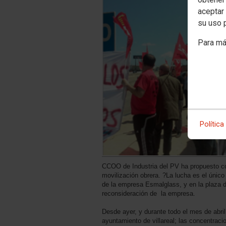
aceptar 
su uso 
Para má
Política
CCOO de Industria del PV ha propuesto com
movilización obrera. ?La lucha es el úni
de la empresa Esmalglass, y en la plaza del
reconsideración de la empresa.
Desde ayer, y durante todo el mes de abri
ayuntamiento de villareal; las concentrac