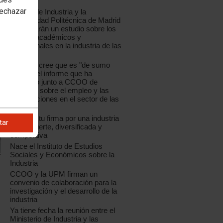
España
rechazar
CCOO de Industria y la
Universidad Politécnica de Madrid
presentarán un estudio sobre los
perfiles académicos y
profesionales en la industria de las
TIC
La UPM cree que es "de sumo
interés" el informe que ha
realizado junto a CCOO de
Industria sobre el empleo y las
cualificaciones en el sector de las
TIC
Déjanos tu firma por una industria
tar
sólida, fuerte, diversificada y
competitiva
Nace el Instituto de Estudios
Sociales y Económicos sobre la
Industria
CCOO y la UPM firman un
convenio de colaboración para la
investigación y el desarrollo de la
industria
Ya tiene fecha la reunión entre el
Ministerio de Industria y las