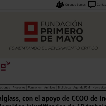
Quienes Somos
Contac
caciones
Proyectos
Formación
Archivos
Biblioteca
Agenda F1M
Newslette
alglass, con el apoyo de CCOO de In