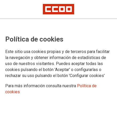
Paro total en la primera jornada
Política de cookies
de huelga de Esmena Mecalux
Los trabajadores están llamados a una nueva jornada de paro el próximo
Este sitio usa cookies propias y de terceros para facilitar
26 de junio ante el bloqueo en la negociación del convenio
la navegación y obtener información de estadísticas de
uso de nuestros visitantes. Puedes aceptar todas las
Para CCOO e Industria de Asturias, la primera jornada de
cookies pulsando el botón 'Aceptar' o configurarlas o
paro de los trabajadores de Esmena Mecalux se ha
rechazar su uso pulsando el botón 'Configurar cookies'
desarrollado con absoluta normalidad, con un seguimiento
del 100% de la plantilla de taller.
Para más información consulta nuestra
Política de
cookies
19/06/2014. Oviedo
TEMAS
Sectores
Empresas