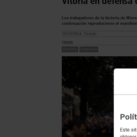
Vitoria en defensa 
Los trabajadores de la factoría de Miere
continuación reproducimos el manifiest
15/10/2014. Oviedo
TEMAS
Sectores
Empresas
Polí
Este sit
obtener