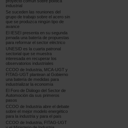
proyecto común sobre política
industrial
Se suceden las reuniones del
grupo de trabajo sobre el acero sin
que se produzca ningún tipo de
avance
El IESEI presenta en su segunda
jornada una batería de propuestas
para reformar el sector eléctrico
UNESID es la cuarta patronal
sectorial que se muestra
interesada en recuperar los
observatorios industriales
CCOO de Industria, MCA-UGT y
FITAG-UGT plantean al Gobierno
una batería de medidas para
industrializar la economía
El Foro de Diálogo del Sector de
Automoción da sus primeros
pasos
CCOO de Industria abre el debate
sobre el mejor modelo energético
para la industria y para el país
CCOO de Industria, FITAG-UGT
y el Ministerio de Industria