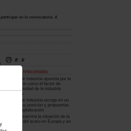
participar en la convocatoria. A
Noticias relacionadas
CCOO de Industria apuesta por la
innovación como el factor de
competitividad de la industria
española
CCOO de Industria recoge en un
informe su posición y propuestas
ante la digitalización
CCOO examina la situación de la
industria del acero en Europa y en
 y
España
edes