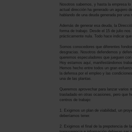
Nosotros sabemos, y hasta la empresa lo a
actual dirección ha generado un agujero d
hablando de una deuda generada por una n
Además de generar esa deuda, la Dirección
forma de trabajo. Desde el 15 de julio no
prácticamente nula. Todo hace indicar qu
Somos conocedores que diferentes fondos d
desgracias. Nosotros defendemos y defende
queremos especuladores que jueguen con 
Hoy estamos aquí, manifestándonos trabaja
Hemos hecho entre todos un gran esfuerzo
la defensa por el empleo y las condiciones
una de las plantas.
Queremos aprovechar para lanzar varios 
trasladado en otras ocasiones, pero que h
centros de trabajo:
1. Exigimos un plan de viabilidad, un proy
deberíamos tener.
2. Exigimos el final de la prepotencia de la
transparencia e información debieran ser l