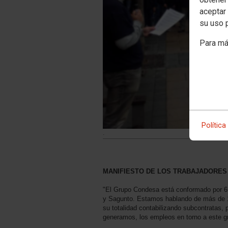
aceptar 
su uso 
Para má
Política
.
MANIFIESTO DE LOS TRABAJADORE
"El Grupo Condesa está conformado por 6 
y Sagunto. Estamos hablando de más de 1
su totalidad contabilizando subcontratas,
generamos, los empleos en torno a este g