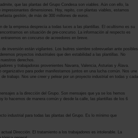
dmite, que las plantas del Grupo Condesa son viables. Aún con ello, la
e impresionantes dimensiones. Hoy, repito, con plantas viables, estamos
efasta gestión, de más de 300 millones de euros.
 de la empresa desprecia a todas luces a las plantillas. El ocultismo es su
s encontramos en situación de pre-concurso. La información al respecto es
e entraremos en concurso de acreedores en breve.
e inversión están vigilantes. Los buitres siembre sobrevuelan ante posibles
remos proyectos industriales que den estabilidad a las plantillas. No
nuestros derechos.
dores y trabajadoras provenientes Navarra, Valencia, Asturias y Álava.
 organizativo para poder manifestarnos juntos en una lucha común. Nos une
 de trabajo. Nos une creer y pelear por un proyecto industrial en todas y cada
mensajes a la dirección del Grupo. Son mensajes que ya se los hemos
oy lo hacemos de manera común y desde la calle, las plantillas de los 6
ecto industrial para todas las plantas del Grupo. Es lo mínimo que
 actual Dirección. El tratamiento a los trabajadores es intolerable. La
a tónica general.