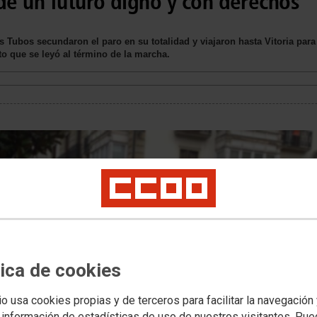
de un futuro digno y con derechos
s Tubos secundaron el paro en su totalidad y viajaron hasta Vitoria para 
o que se leyó al término de la marcha.
tica de cookies
io usa cookies propias y de terceros para facilitar la navegación
 información de estadísticas de uso de nuestros visitantes. Pu