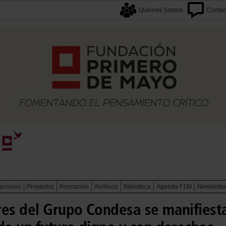
Quienes Somos
Contac
caciones
Proyectos
Formación
Archivos
Biblioteca
Agenda F1M
Newslette
es del Grupo Condesa se manifiesta