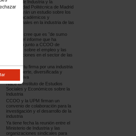
CCOO de Industria y la
rechazar
Universidad Politécnica de Madrid
presentarán un estudio sobre los
perfiles académicos y
profesionales en la industria de las
TIC
La UPM cree que es "de sumo
interés" el informe que ha
realizado junto a CCOO de
Industria sobre el empleo y las
cualificaciones en el sector de las
TIC
Déjanos tu firma por una industria
sólida, fuerte, diversificada y
tar
competitiva
Nace el Instituto de Estudios
Sociales y Económicos sobre la
Industria
CCOO y la UPM firman un
convenio de colaboración para la
investigación y el desarrollo de la
industria
Ya tiene fecha la reunión entre el
Ministerio de Industria y las
organizaciones sindicales para