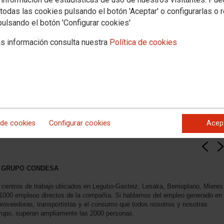
todas las cookies pulsando el botón 'Aceptar' o configurarlas o 
pulsando el botón 'Configurar cookies'
s información consulta nuestra
Política de cookies
 de cookies
Configurar cookies
Acep
S GRUPO CONDESA
centros de trabajo ubicados en Legutio-Gasteiz, Lesaka, Berrioplano, Mieres
000 empleos directos de la compañía. Si hablamos del empleo generado en
 proveedoras, transportistas y el consumo que todos nosotros y nosotras
rupo, superan ampliamente las 2000 personas.