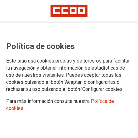
La totalidad de la plantilla de
Política de cookies
Saint Gobain Renedo secunda los
paros
Este sitio usa cookies propias y de terceros para facilitar
la navegación y obtener información de estadísticas de
uso de nuestros visitantes. Puedes aceptar todas las
La totalidad de los trabajadores y trabajadoras de la planta
cookies pulsando el botón 'Aceptar' o configurarlas o
amenazada de cierre de Saint Gobain Glass Renedo se
rechazar su uso pulsando el botón 'Configurar cookies'
sumaron ayer a los paros de cuatro horas por turno que había
convocado CCOO en la factoría cántabra. El respaldo a la
Para más información consulta nuestra
Política de
huelga confirma que la plantilla se ha propuesto seriamente
cookies
plantar cara a la decisión de la empresa y luchar con uñas y
dientes contra el desmantelamiento de la actividad.
25/11/2014. Madrid
TEMAS