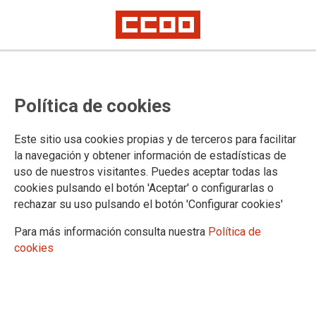
La plantilla de Fainsa Martorelles,
Política de cookies
preocupada por la venta de la
empresa
Este sitio usa cookies propias y de terceros para facilitar
la navegación y obtener información de estadísticas de
uso de nuestros visitantes. Puedes aceptar todas las
Según informa CCOO del Vallès Oriental-Maresme-Osona,
cookies pulsando el botón 'Aceptar' o configurarlas o
los trabajadores y trabajadoras de Fainsa Martorelles fueron
rechazar su uso pulsando el botón 'Configurar cookies'
informados ayer de la venta de las instalaciones al grupo
francés TRAINVEST. La plantilla, que desde el mes de julio
Para más información consulta nuestra
Política de
sabía que la empresa tenía intención de desprenderse de la
cookies
planta y que está preocupada por lo que podría suponer la
operación, no ha recibido documentación alguna sobre la
venta ni del plan industrial que se quiere aplicar.
15/01/2015. Barcelona