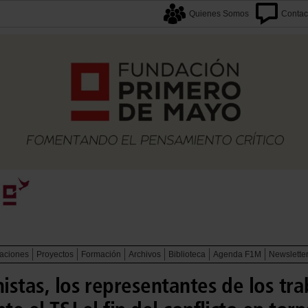
Quienes Somos
Contac
caciones
Proyectos
Formación
Archivos
Biblioteca
Agenda F1M
Newslette
nistas, los representantes de los tr