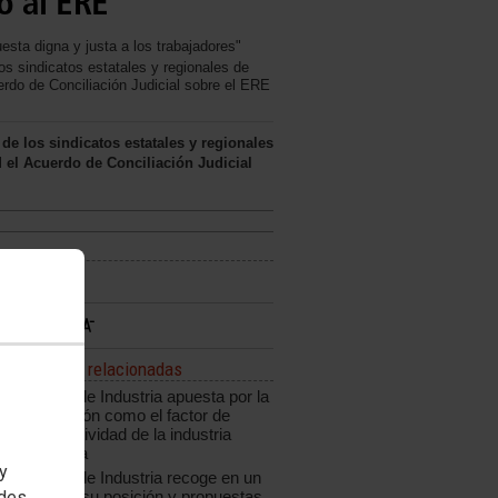
no al ERE
uesta digna y justa a los trabajadores"
s sindicatos estatales y regionales de
rdo de Conciliación Judicial sobre el ERE
e los sindicatos estatales y regionales
 el Acuerdo de Conciliación Judicial
Noticias relacionadas
CCOO de Industria apuesta por la
innovación como el factor de
competitividad de la industria
española
 y
CCOO de Industria recoge en un
edes
informe su posición y propuestas