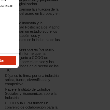
ante la digitalización
rechazar
CCOO examina la situación de la
industria del acero en Europa y en
España
CCOO de Industria y la
Universidad Politécnica de Madrid
presentarán un estudio sobre los
perfiles académicos y
profesionales en la industria de las
TIC
La UPM cree que es "de sumo
interés" el informe que ha
realizado junto a CCOO de
tar
Industria sobre el empleo y las
cualificaciones en el sector de las
TIC
Déjanos tu firma por una industria
sólida, fuerte, diversificada y
competitiva
Nace el Instituto de Estudios
Sociales y Económicos sobre la
Industria
CCOO y la UPM firman un
convenio de colaboración para la