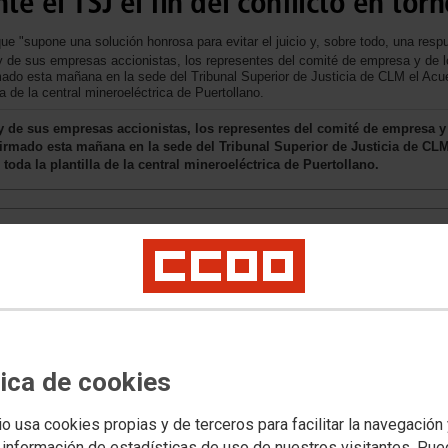
te el TSJ el fin del conflicto en tor
 que "supone una solución honrosa para evitar el juicio y, sobre todo, una resp
 de sus empresas accionistas, los representes del comité de empresa y de lo
do esta mañana en la sede del Tribunal Superior de Justicia de CLM el Acue
a de la central mineroeléctrica de Puertollano.
y de sus empresas accionistas, los representes del comité de empresa y d
rmado esta mañana en la sede del Tribunal Superior de Justicia de CLM
oda la plantilla de la central mineroeléctrica de Puertollano.
tica de cookies
io usa cookies propias y de terceros para facilitar la navegación
 información de estadísticas de uso de nuestros visitantes. Pu