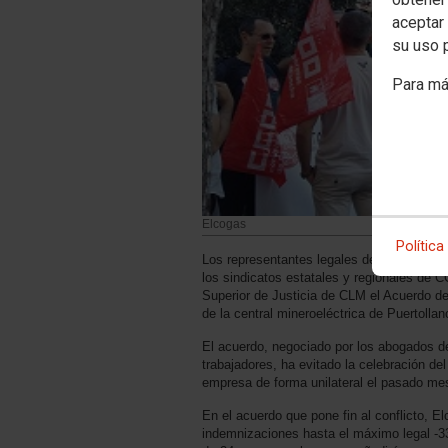
aceptar 
su uso 
Para má
Elcogas
Política
Los representantes legales de Elcogás y 
los sindicatos estatales y regionales de
Superior de Justicia de CLM el Acuerdo de 
de la central mineroeléctrica de Puertollan
El acuerdo, negociado por los abogados d
trabajadores, ha evitado la celebración del
empresa de forma unilateral el pasado me
En el acuerdo que pone fin al conflicto, 
indemnizaciones hasta el máximo legal -33