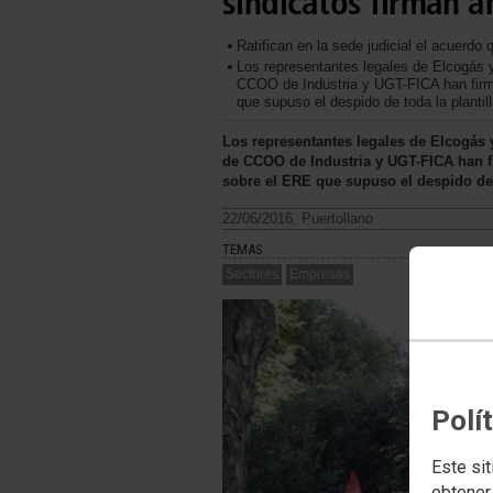
sindicatos firman an
Ratifican en la sede judicial el acuerdo
Los representantes legales de Elcogás y
CCOO de Industria y UGT-FICA han firma
que supuso el despido de toda la plantill
Los representantes legales de Elcogás 
de CCOO de Industria y UGT-FICA han fi
sobre el ERE que supuso el despido de t
22/06/2016. Puertollano
TEMAS
Sectores
Empresas
Polí
Este sit
obtener