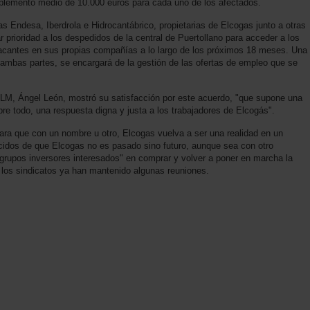
plemento medio de 10.000 euros para cada uno de los afectados.
 Endesa, Iberdrola e Hidrocantábrico, propietarias de Elcogas junto a otras
prioridad a los despedidos de la central de Puertollano para acceder a los
acantes en sus propias compañías a lo largo de los próximos 18 meses. Una
ambas partes, se encargará de la gestión de las ofertas de empleo que se
CLM, Ángel León, mostró su satisfacción por este acuerdo, "que supone una
obre todo, una respuesta digna y justa a los trabajadores de Elcogás".
para que con un nombre u otro, Elcogas vuelva a ser una realidad en un
idos de que Elcogas no es pasado sino futuro, aunque sea con otro
grupos inversores interesados" en comprar y volver a poner en marcha la
e los sindicatos ya han mantenido algunas reuniones.