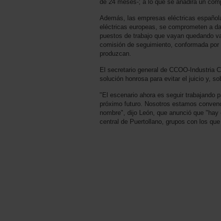
de 24 meses-; a lo que se añadirá un com
Además, las empresas eléctricas españolas
eléctricas europeas, se comprometen a dar 
puestos de trabajo que vayan quedando v
comisión de seguimiento, conformada por 
produzcan.
El secretario general de CCOO-Industria 
solución honrosa para evitar el juicio y, s
"El escenario ahora es seguir trabajando 
próximo futuro. Nosotros estamos convenc
nombre", dijo León, que anunció que "hay 
central de Puertollano, grupos con los qu