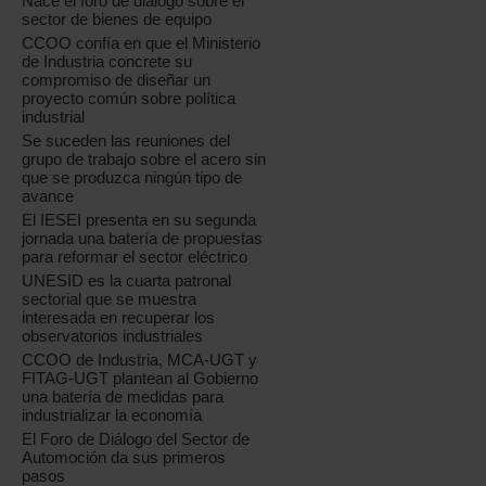
Nace el foro de diálogo sobre el
sector de bienes de equipo
CCOO confía en que el Ministerio
de Industria concrete su
compromiso de diseñar un
proyecto común sobre política
industrial
Se suceden las reuniones del
grupo de trabajo sobre el acero sin
que se produzca ningún tipo de
avance
El IESEI presenta en su segunda
jornada una batería de propuestas
para reformar el sector eléctrico
UNESID es la cuarta patronal
sectorial que se muestra
interesada en recuperar los
observatorios industriales
CCOO de Industria, MCA-UGT y
FITAG-UGT plantean al Gobierno
una batería de medidas para
industrializar la economía
El Foro de Diálogo del Sector de
Automoción da sus primeros
pasos