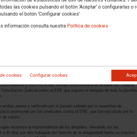
todas las cookies pulsando el botón 'Aceptar' o configurarlas o 
pulsando el botón 'Configurar cookies'
s información consulta nuestra
Política de cookies
 de cookies
Configurar cookies
Acep
de sus empresas accionistas y los representes del comité de empresa y de
 CCOO-Industria y UGT-FICA han firmado esta mañana en la sede del Tribunal
Conciliación Judicial sobre el ERE que supuso el despido de toda la plantilla
o.
e ambas partes y ratificado por el pasado sábado por la asamblea de
 juicio promovido por los sindicatos contra el ERE, que fue ejecutado por la
s de marzo.
Elcogas reconoce la improcedencia de los despidos, elevando así las
 o 45 días por año trabajado (en función de la antigüedad) hasta un máximo