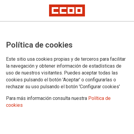
Los temporeros del campo de
Política de cookies
Zaidin en huelga
Este sitio usa cookies propias y de terceros para facilitar
CCOO Industria Aragón convoca huelga los días 22 y 23 de
la navegación y obtener información de estadísticas de
junio de los temporeros del sector agrícola en la zona de
uso de nuestros visitantes. Puedes aceptar todas las
Zaidin, acudirán al servicio de mediación y arbitraje de
cookies pulsando el botón 'Aceptar' o configurarlas o
Huesca, mañana a las cuatro y media de la tarde para
rechazar su uso pulsando el botón 'Configurar cookies'
celebrar el acto de conciliación previo a la huelga.
Para más información consulta nuestra
Política de
20/06/2017. CCOO Industria de Aragón
cookies
TEMAS
Sectores
Empresas