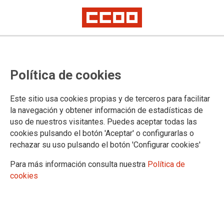
Se llega a un acuerdo sobre el
Política de cookies
convenio colectivo de Cacaolat
Este sitio usa cookies propias y de terceros para facilitar
CCOO d’Indústria de Catalunya valora positivamente el
la navegación y obtener información de estadísticas de
acuerdo sobre el convenio colectivo de Cacaolat, alcanzado
uso de nuestros visitantes. Puedes aceptar todas las
el pasado 26 de junio y que hoy ha sido ratificado por la
cookies pulsando el botón 'Aceptar' o configurarlas o
mayoría de los trabajadores y trabajadoras. El convenio, que
rechazar su uso pulsando el botón 'Configurar cookies'
tendrá una vigencia de cuatro años (2016-2019), recoge
algunas de las principales reivindicaciones de la plantilla.
Para más información consulta nuestra
Política de
cookies
03/07/2017. CCOO d'Industria de Catalunya
TEMAS
Sectores
Empresas