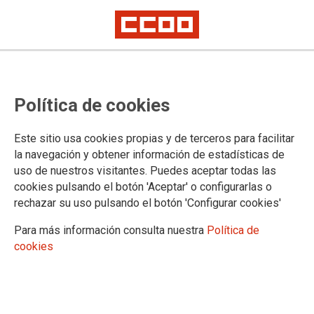
La firma del acuerdo entre Roche
Política de cookies
y Recipharm acaba con 23 meses
de incertidumbre
Este sitio usa cookies propias y de terceros para facilitar
la navegación y obtener información de estadísticas de
uso de nuestros visitantes. Puedes aceptar todas las
El pasado 20 de septiembre se firmó el acuerdo de
cookies pulsando el botón 'Aceptar' o configurarlas o
transferencia de la planta de Roche en Leganés a la empresa
rechazar su uso pulsando el botón 'Configurar cookies'
sueca Recipharm. Este proceso es consecuencia de la
decisión que Roche adoptó hace 23 meses, de iniciar un
Para más información consulta nuestra
Política de
proceso de desinversión de sus plantas de Europa y Estados
cookies
Unidos, incluyendo un proceso fallido de venta a otra CMO.
22/09/2017. CCOO Industria de Madrid
TEMAS
Sectores
Empresas