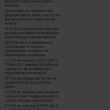
proyecto común sobre política
industrial
Se suceden las reuniones del
grupo de trabajo sobre el acero sin
que se produzca ningún tipo de
avance
El IESEI presenta en su segunda
jornada una batería de propuestas
para reformar el sector eléctrico
UNESID es la cuarta patronal
sectorial que se muestra
interesada en recuperar los
observatorios industriales
CCOO de Industria, MCA-UGT y
FITAG-UGT plantean al Gobierno
una batería de medidas para
industrializar la economía
El Foro de Diálogo del Sector de
Automoción da sus primeros
pasos
CCOO de Industria abre el debate
sobre el mejor modelo energético
para la industria y para el país
CCOO de Industria, FITAG-UGT
y el Ministerio de Industria