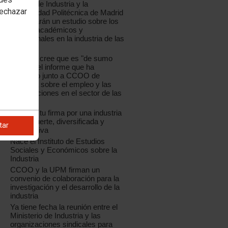
CCOO de Industria y la
rechazar
Universidad Politécnica de Madrid
presentarán un estudio sobre los
perfiles académicos y
profesionales en la industria de las
TIC
La UPM cree que es "de sumo
interés" el informe que ha
realizado junto a CCOO de
Industria sobre el empleo y las
cualificaciones en el sector de las
TIC
Déjanos tu firma por una industria
sólida, fuerte, diversificada y
tar
competitiva
Nace el Instituto de Estudios
Sociales y Económicos sobre la
Industria
CCOO y la UPM firman un
convenio de colaboración para la
investigación y el desarrollo de la
industria
Ya tiene fecha la reunión entre el
Ministerio de Industria y las
organizaciones sindicales para