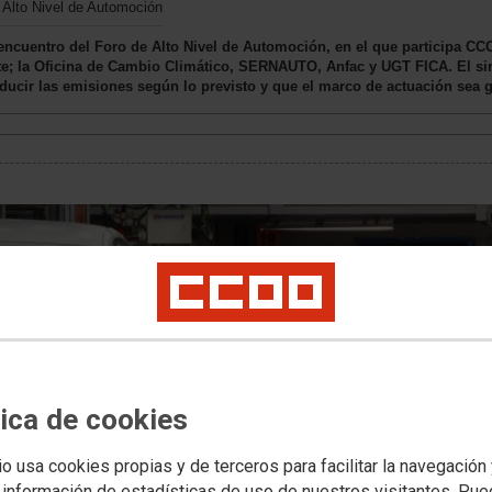
e Alto Nivel de Automoción
encuentro del Foro de Alto Nivel de Automoción, en el que participa CCO
; la Oficina de Cambio Climático, SERNAUTO, Anfac y UGT FICA. El si
educir las emisiones según lo previsto y que el marco de actuación sea 
tica de cookies
io usa cookies propias y de terceros para facilitar la navegación
 información de estadísticas de uso de nuestros visitantes. Pu