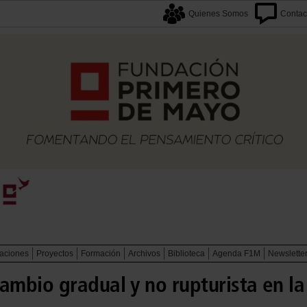
Quienes Somos
Contac
caciones
Proyectos
Formación
Archivos
Biblioteca
Agenda F1M
Newslette
mbio gradual y no rupturista en la 