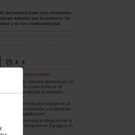
O de Industria junto a los ministerios
ndicato defendió que se produzca "un
global y no solo medioambiental.
Noticias relacionadas
CCOO de Industria apuesta por la
innovación como el factor de
competitividad de la industria
española
CCOO de Industria recoge en un
informe su posición y propuestas
ante la digitalización
CCOO examina la situación de la
industria del acero en Europa y en
 y
España
edes