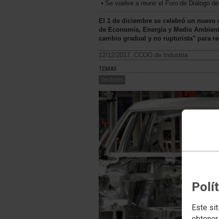
Se vuelve a reunir el Foro de Diálogo d
El 1 de diciembre se celebró un nuevo 
de Economía, Energía y Medio Ambiente
cambio gradual y no rupturista" para r
12/12/2017. CCOO de Industria
TEMAS
Sectores
Polí
Este sit
obtener