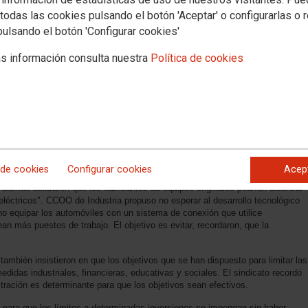
todas las cookies pulsando el botón 'Aceptar' o configurarlas o 
pulsando el botón 'Configurar cookies'
s información consulta nuestra
Política de cookies
acudieron hace unos días a la sede del Ministerio de Economía, Industria y
 encuentro del Foro de Alto Nivel de Automoción. El sindicato valoró
en del día para explicar la posición que defiende la federación sindical
ambiental. Las conclusiones de la sesión de trabajo han quedado recogidas
 de cookies
Configurar cookies
Acep
Garrido aclararon que los fabricantes de equipos originales podrían alcanzar
eléctricos". CCOO de Industria propuso no esperar al desarrollo tecnológico
no equipar los automóviles con un sistema de conexión que utilice
n más puestos de trabajo. El objetivo es evitar, recordaron, que la
ambién insistieron en que los objetivos que se han dispuesto para limitar las
das industriales, financieras, educativas y sociales. El sindicato recordó
tración es determinante para que los objetivos sean efectivos.
para que los límites a determinadas inversiones se impongan sin haber