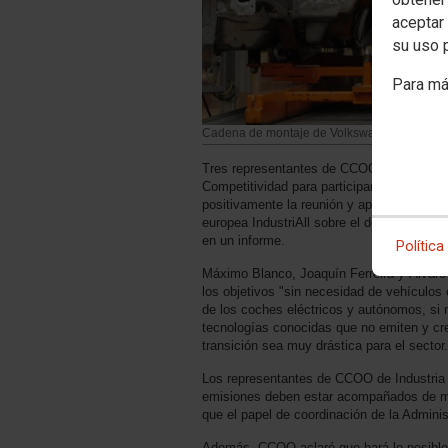
aceptar 
su uso 
Para má
Cadena de montaje de Volkswagen Navarra
Tres representantes de CCOO de Industria 
Competitividad para participar en un nuevo
positivamente la reunión y aprovechó el ord
europea IndustriAll sobre el debate medio
en un informe.
Política
Máximo Blanco, Joaquín Ferreira y Álvaro 
los objetivos "sin necesidad de vehículos 
de los coches eléctricos y autónomos, si 
tecnologías conocidas que no emiten y crea
transición sea muy drástica para el sector.
Los representantes de CCOO de Industria t
emisiones deben estar acompañados de medi
que el papel de coordinación de la Adminis
Además, CCOO aclaró que hará lo posible 