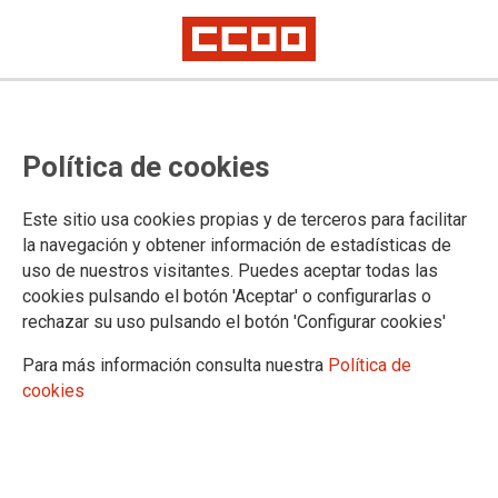
CCOO avanza con paso firme y
Política de cookies
rubrica el II Convenio Colectivo en
KONE Elevadores
Este sitio usa cookies propias y de terceros para facilitar
la navegación y obtener información de estadísticas de
El sindicato valora lo conseguido tras meses de negociación y
uso de nuestros visitantes. Puedes aceptar todas las
movilización
cookies pulsando el botón 'Aceptar' o configurarlas o
El 30 de septiembre se firmó el II Convenio Colectivo de
rechazar su uso pulsando el botón 'Configurar cookies'
KONE Elevadores, que regulará las condiciones laborales de
las mil personas que trabajan en los centros que la
Para más información consulta nuestra
Política de
multinacional finlandesa tiene en España. Tendrá una
cookies
duración de tres años (2019-2021) y recoge unos
incrementos salariales del 2,4%, 2,5% y 2,9%.
01/10/2019. CCOO de Industria