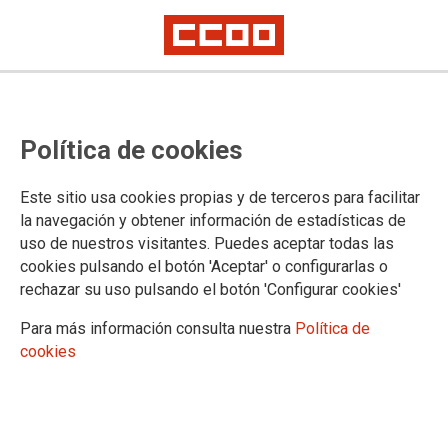
Michelin cede y oferta blindar la
Política de cookies
continuidad del empleo en el
Convenio Colectivo
Este sitio usa cookies propias y de terceros para facilitar
la navegación y obtener información de estadísticas de
uso de nuestros visitantes. Puedes aceptar todas las
La exigencia de CCOO en la mesa de negociación y la
cookies pulsando el botón 'Aceptar' o configurarlas o
reiterada negativa a aceptar una propuesta que no
rechazar su uso pulsando el botón 'Configurar cookies'
garantizara la estabilidad en el empleo, ha sido fundamental
para que Michelin dé un giro sustancial a su oferta de
Para más información consulta nuestra
Política de
Convenio Colectivo. Michelin da así por concluido el proceso
cookies
de negociación y solicita el posicionamiento del Comité
Intercentros sobre el conjunto de la oferta, que ha calificado
como definitiva. CCOO convocará en los próximos días
Asambleas de afiliados y afiliadas en todos los centros de
trabajo Michelin para valorar la propuesta y decidir su