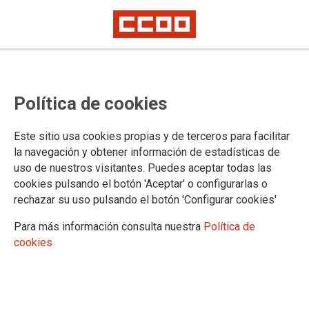
La plantilla ha ratificado el preacuerdo por una amplia mayoría
CCOO valora positivamente el
Política de cookies
acuerdo alcanzado en Akzo Nobel
Este sitio usa cookies propias y de terceros para facilitar
la navegación y obtener información de estadísticas de
Las trabajadoras y trabajadores de Akzo Nobel Industrial
uso de nuestros visitantes. Puedes aceptar todas las
Paints, de Vallirana, han ratificado por una amplia mayoría,
cookies pulsando el botón 'Aceptar' o configurarlas o
con un 78% de votos a favor, el principio de acuerdo
rechazar su uso pulsando el botón 'Configurar cookies'
alcanzado el martes entre el comité y la dirección de la
empresa, con la mediación del Tribunal Laboral de Cataluña.
Para más información consulta nuestra
Política de
Con la consecución de este acuerdo quedó desconvocada la
cookies
huelga prevista para ayer, así como el resto de
movilizaciones que se estaban preparando.
11/06/2020. CCOO d'Indústria de Catalunya
TEMAS